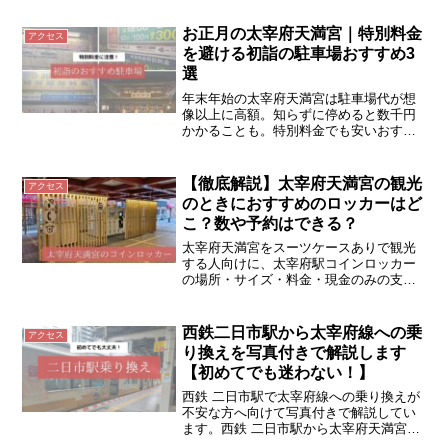
法を解説しています。
お正月の太宰府天満宮｜特別料金
アクセス
を避ける初詣の駐車場おすすめ3
選
年末年始の太宰府天満宮は駐車場代が想
像以上に高額。知らずに停めると数千円
かかることも。特別料金でも安いおすす
め駐車場を分かりやすく解説します。
【徹底解説】太宰府天満宮の観光
アクセス
のときにおすすめのロッカーはど
こ？数や予約はできる？
太宰府天満宮をスーツケースありで観光
する人向けに、太宰府駅コインロッカー
の場所・サイズ・料金・現金のみの支払
い方法や両替の注意点を詳しく解説。身
軽に参拝したい旅行者必見。
西鉄二日市駅から太宰府線への乗
アクセス
り換えを写真付きで解説します
【初めてでも迷わない！】
西鉄 二日市駅で太宰府線への乗り換えが
不安な方へ向けて写真付きで解説してい
ます。西鉄 二日市駅から太宰府天満宮へ
のアクセスはこれで完璧です。