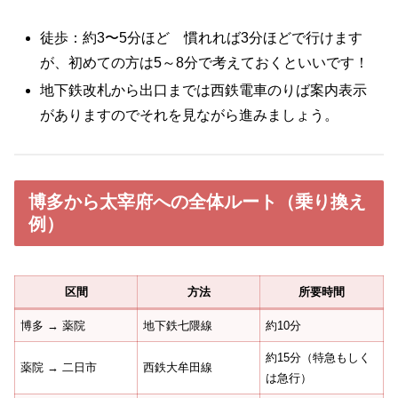
徒歩：約3〜5分ほど 慣れれば3分ほどで行けます
が、初めての方は5～8分で考えておくといいです！
地下鉄改札から出口までは西鉄電車のりば案内表示
がありますのでそれを見ながら進みましょう。
博多から太宰府への全体ルート（乗り換え
例）
区間
方法
所要時間
博多 → 薬院
地下鉄七隈線
約10分
約15分（特急もしく
薬院 → 二日市
西鉄大牟田線
は急行）