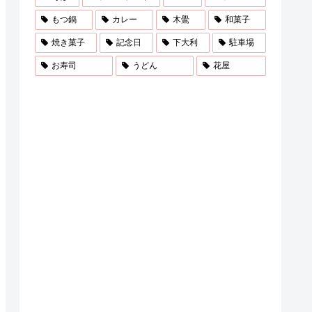
もつ鍋
カレー
木鷽
和菓子
焼き菓子
記念日
下大利
駐車場
お寿司
うどん
花屋