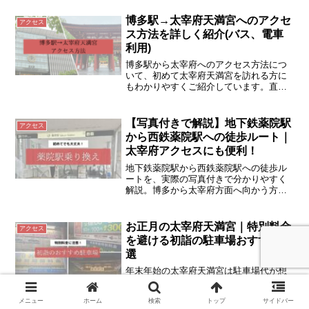
法を解説しています。
博多駅→太宰府天満宮へのアクセ
アクセス
ス方法を詳しく紹介(バス、電車
利用)
博多駅から太宰府へのアクセス方法につ
いて、初めて太宰府天満宮を訪れる方に
もわかりやすくご紹介しています。直行
バス（旅人）と地下鉄+電車を使った方法
を解説しています。
【写真付きで解説】地下鉄薬院駅
アクセス
から西鉄薬院駅への徒歩ルート｜
太宰府アクセスにも便利！
地下鉄薬院駅から西鉄薬院駅への徒歩ル
ートを、実際の写真付きで分かりやすく
解説。博多から太宰府方面へ向かう方に
おすすめのアクセス情報です。
お正月の太宰府天満宮｜特別料金
アクセス
を避ける初詣の駐車場おすすめ3
選
年末年始の太宰府天満宮は駐車場代が想
像以上に高額。知らずに停めると数千円
かかることも。特別料金でも安いおすす
メニュー
ホーム
検索
トップ
サイドバー
め駐車場を分かりやすく解説します。