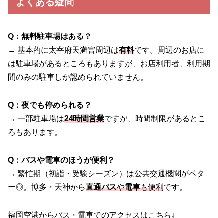
よくある疑問
Q：無料駐車場はある？
→ 基本的に太宰府天満宮周辺は
有料
です。周辺のお店に
は駐車場があるところもありますが、お店利用者、利用期
間のみの駐車しか認められていません。
Q：夜でも停められる？
→ 一部駐車場は
24時間営業
ですが、時間制限があるとこ
ろもあります。
Q：バスや電車のほうが便利？
→ 繁忙期（初詣・受験シーズン）は公共交通機関がベタ
ー◎。博多・天神から
直通バス
や
電車
も便利
です。
福岡空港からバス・電車でのアクセスはこちら↓