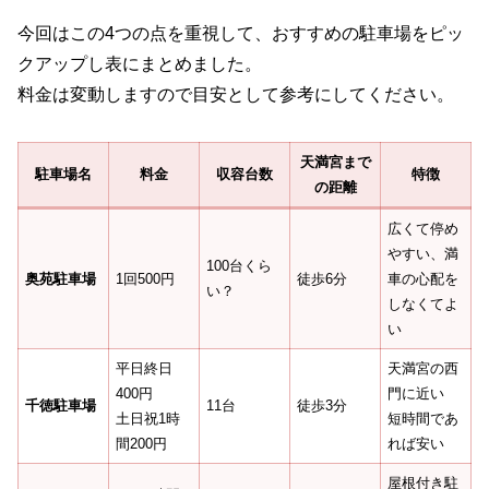
今回はこの4つの点を重視して、おすすめの駐車場をピッ
クアップし表にまとめました。
料金は変動しますので目安として参考にしてください。
天満宮まで
駐車場名
料金
収容台数
特徴
の距離
広くて停め
やすい、満
100台くら
奥苑駐車場
1回500円
徒歩6分
車の心配を
い？
しなくてよ
い
平日終日
天満宮の西
400円
門に近い
千徳駐車場
11台
徒歩3分
土日祝1時
短時間であ
間200円
れば安い
屋根付き駐