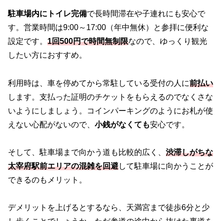
駐車場内にトイレ完備
で長時間滞在や子連れにも安心で
す。営業時間は9:00～17:00（年中無休）と参拝に便利な
設定です。
1回500円で時間無制限
なので、ゆっくり観光
したい方におすすめ。
利用時は、車を停めてから常駐している受付の人に
前払い
します。支払った証明のチケットをもらえるのでなくさな
いようにしましょう。コインパーキングのようにお札が使
えない心配がないので、
小銭がなくても
安心です。
そして、駐車場まで向かう道も比較的広く、
渋滞しがちな
太宰府駅前エリアの混雑を回避
して駐車場に向かうことが
できるのもメリット。
デメリットを上げるとするなら、天満宮まで徒歩6分と少