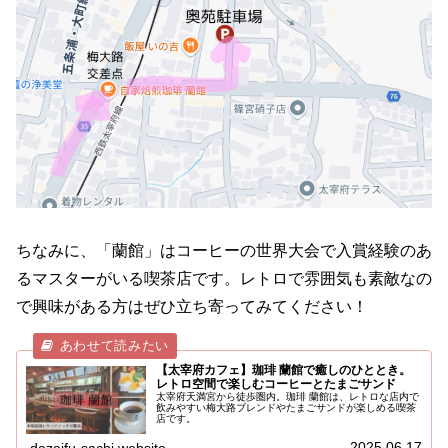
ちなみに、「蘭館」はコーヒーの世界大会で入賞経験のあ
るマスターがいる喫茶店です。レトロで雰囲気も素敵なの
で興味がある方はぜひ立ち寄ってみてください！
【太宰府カフェ】珈琲 蘭館で癒しのひととき。
レトロ空間で楽しむコーヒーとたまごサンド
太宰府天満宮から徒歩圏内。珈琲 蘭館は、レトロな店内で
飲みやすい梅大路ブレンドやたまごサンドが楽しめる喫茶
店です。
2025.06.17