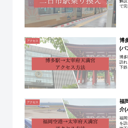
解説
で完
博
アクセス
(
博多
訪れ
下鉄
福
アクセス
介
福岡
を訪