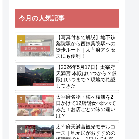
今月の人気記事
【写真付きで解説】地下鉄
薬院駅から西鉄薬院駅への
徒歩ルート｜太宰府アクセ
スにも便利！
【2026年5月17日】太宰府
天満宮 本殿はいつから？仮
殿はいつまで？現地で確認
してきた
太宰府名物・梅ヶ枝餅を2
日かけて12店舗食べ比べて
みた！お店ごとの味の違い
は？
太宰府天満宮観光モデルコ
ース｜地元民がおすすめの