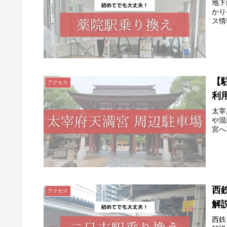
地下
かり
ス情
【
アクセス
利
太宰
や混
宮へ
西
アクセス
解
西鉄