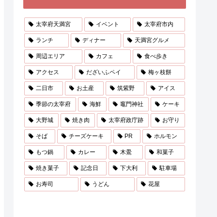
太宰府天満宮
イベント
太宰府市内
ランチ
ディナー
天満宮グルメ
周辺エリア
カフェ
食べ歩き
アクセス
だざいふペイ
梅ヶ枝餅
二日市
お土産
筑紫野
アイス
季節の太宰府
海鮮
竈門神社
ケーキ
大野城
焼き肉
太宰府政庁跡
お守り
そば
チーズケーキ
PR
ホルモン
もつ鍋
カレー
木鷽
和菓子
焼き菓子
記念日
下大利
駐車場
お寿司
うどん
花屋