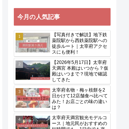
今月の人気記事
【写真付きで解説】地下鉄
薬院駅から西鉄薬院駅への
徒歩ルート｜太宰府アクセ
スにも便利！
【2026年5月17日】太宰府
天満宮 本殿はいつから？仮
殿はいつまで？現地で確認
してきた
太宰府名物・梅ヶ枝餅を2
日かけて12店舗食べ比べて
みた！お店ごとの味の違い
は？
太宰府天満宮観光モデルコ
ース｜地元民がおすすめの