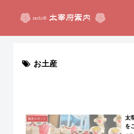
お土産
太
観光スポット
を