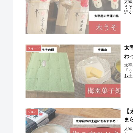
太宰
うそ
近く
太
スイーツ
わ
太宰
「う
お土
【
グルメ
ま
太宰