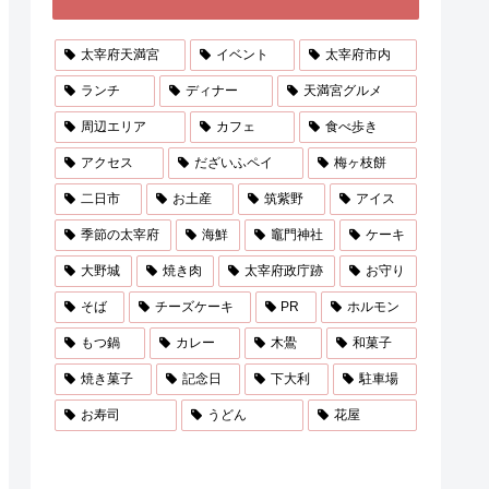
太宰府天満宮
イベント
太宰府市内
ランチ
ディナー
天満宮グルメ
周辺エリア
カフェ
食べ歩き
アクセス
だざいふペイ
梅ヶ枝餅
二日市
お土産
筑紫野
アイス
季節の太宰府
海鮮
竈門神社
ケーキ
大野城
焼き肉
太宰府政庁跡
お守り
そば
チーズケーキ
PR
ホルモン
もつ鍋
カレー
木鷽
和菓子
焼き菓子
記念日
下大利
駐車場
お寿司
うどん
花屋