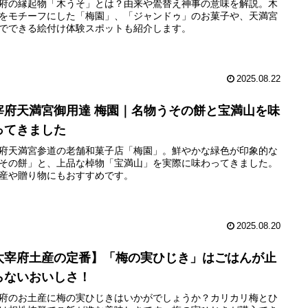
府の縁起物「木うそ」とは？由来や鷽替え神事の意味を解説。木
をモチーフにした「梅園」、「ジャンドゥ」のお菓子や、天満宮
でできる絵付け体験スポットも紹介します。
2025.08.22
宰府天満宮御用達 梅園｜名物うその餅と宝満山を味
ってきました
府天満宮参道の老舗和菓子店「梅園」。鮮やかな緑色が印象的な
その餅」と、上品な棹物「宝満山」を実際に味わってきました。
産や贈り物にもおすすめです。
2025.08.20
太宰府土産の定番】「梅の実ひじき」はごはんが止
らないおいしさ！
府のお土産に梅の実ひじきはいかがでしょうか？カリカリ梅とひ