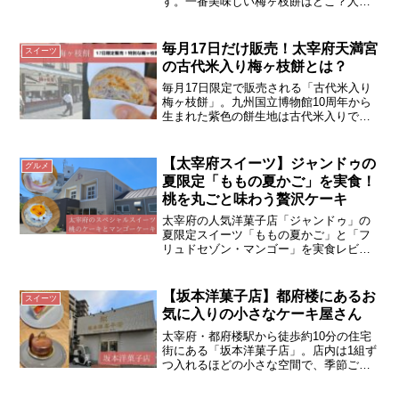
す。一番美味しい梅ヶ枝餅はどこ？人気
のお店で食べてみたいという方の参考に
なれば嬉しいです。
毎月17日だけ販売！太宰府天満宮
スイーツ
の古代米入り梅ヶ枝餅とは？
毎月17日限定で販売される「古代米入り
梅ヶ枝餅」。九州国立博物館10周年から
生まれた紫色の餅生地は古代米入りで、
アントシアニンを含み健康にも嬉しい一
品！ 太宰府参道や通販で購入可能で
す。
【太宰府スイーツ】ジャンドゥの
グルメ
夏限定「ももの夏かご」を実食！
桃を丸ごと味わう贅沢ケーキ
太宰府の人気洋菓子店「ジャンドゥ」の
夏限定スイーツ「ももの夏かご」と「フ
リュドセゾン・マンゴー」を実食レビュ
ー。価格や販売情報、味の感想、数量限
定商品の魅力を写真付きで詳しく紹介し
ます。
【坂本洋菓子店】都府楼にあるお
スイーツ
気に入りの小さなケーキ屋さん
太宰府・都府楼駅から徒歩約10分の住宅
街にある「坂本洋菓子店」。店内は1組ず
つ入れるほどの小さな空間で、季節ごと
に変わる約8種類のケーキが並びます。ミ
ルクチョコムースやいちごタルト、注文