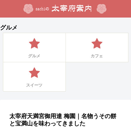
グルメ
グルメ
カフェ
スイーツ
太宰府天満宮御用達 梅園｜名物うその餅
と宝満山を味わってきました