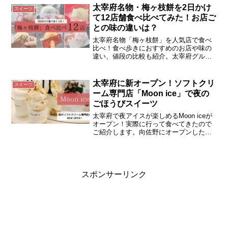
後にクリームを詰めるシュークリームも
太宰府名物・梅ヶ枝餅を2日かけ
スイーツ
人気。定休日でも買えるお菓子の自販機
て12店舗食べ比べてみた！お店ご
情報も紹介します。
との味の違いは？
太宰府名物「梅ヶ枝餅」を人気店で食べ
比べ！食べ歩きにおすすめのお店や味の
違い、値段の比較も紹介。太宰府グルメ
観光に最適♪
太宰府に新オープン！ソフトクリ
スイーツ
ーム専門店「Moon ice」で夜の
ごほうびスイーツ
太宰府で夜アイスが楽しめるMoon iceが
オープン！実際に行って食べてきたので
ご紹介します。向佐野にオープンした
Moon iceは18時～夜に楽しめるソフトク
リーム専門店です。お店の前に駐車場あ
り。
スポンサーリンク