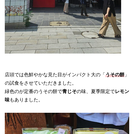
店頭では色鮮やかな見た目がインパクト大の「
うその餅
」
の試食をさせていただきました。
緑色のが定番のうその餅で
青じそ
の味、夏季限定で
レモン
味
もありました。