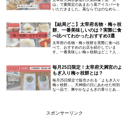
山」で夏限定のあまおう葛アイスバーを
いただきました。葛ならではのなめらか
な食感と濃厚いちごの味わいで、暑い夏
の食べ歩きにぴったり！串わらび餅や大
福なども楽しめます。
【結局どこ】太宰府名物・梅ヶ枝
スイーツ
餅、一番美味しいのは？実際に食
べ比べてわかったおすすめ3選
太宰府の名物・梅ヶ枝餅を実際に食べ比
べて、おすすめのお店を紹介していま
す。一番美味しい梅ヶ枝餅はどこ？人気
のお店で食べてみたいという方の参考に
なれば嬉しいです。
毎月25日限定！太宰府天満宮のよ
スイーツ
もぎ入り梅ヶ枝餅とは？
毎月25日限定で販売される「よもぎ入り
梅ヶ枝餅」。天神様の日にあわせた特別
な一品で、爽やかなよもぎの香りとあん
この甘さが絶妙。太宰府参道や通販で購
入可能です。
スポンサーリンク