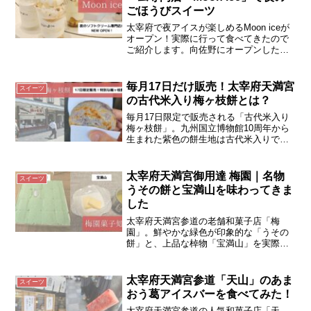
ごほうびスイーツ
太宰府で夜アイスが楽しめるMoon iceが
オープン！実際に行って食べてきたので
ご紹介します。向佐野にオープンした
Moon iceは18時～夜に楽しめるソフトク
リーム専門店です。お店の前に駐車場あ
り。
毎月17日だけ販売！太宰府天満宮
スイーツ
の古代米入り梅ヶ枝餅とは？
毎月17日限定で販売される「古代米入り
梅ヶ枝餅」。九州国立博物館10周年から
生まれた紫色の餅生地は古代米入りで、
アントシアニンを含み健康にも嬉しい一
品！ 太宰府参道や通販で購入可能で
す。
太宰府天満宮御用達 梅園｜名物
スイーツ
うその餅と宝満山を味わってきま
した
太宰府天満宮参道の老舗和菓子店「梅
園」。鮮やかな緑色が印象的な「うその
餅」と、上品な棹物「宝満山」を実際に
味わってきました。お土産や贈り物にも
おすすめです。
太宰府天満宮参道「天山」のあま
スイーツ
おう葛アイスバーを食べてみた！
太宰府天満宮参道の人気和菓子店「天