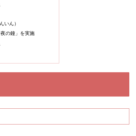
報
んいん）
除夜の鐘」を実施
報