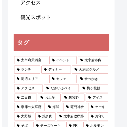
アクセス
観光スポット
タグ
太宰府天満宮
イベント
太宰府市内
ランチ
ディナー
天満宮グルメ
周辺エリア
カフェ
食べ歩き
アクセス
だざいふペイ
梅ヶ枝餅
二日市
お土産
筑紫野
アイス
季節の太宰府
海鮮
竈門神社
ケーキ
大野城
焼き肉
太宰府政庁跡
お守り
そば
チーズケーキ
PR
ホルモン