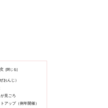
次
ぜおんじ）
は
スが見ごろ
イトアップ（例年開催）