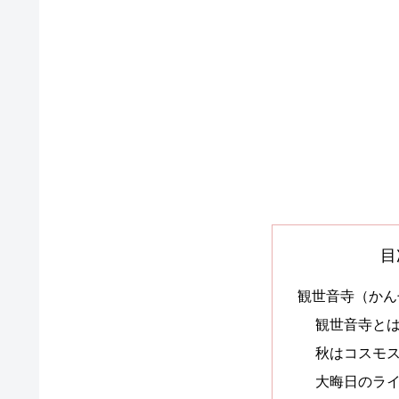
目
観世音寺（かん
観世音寺と
秋はコスモ
大晦日のラ