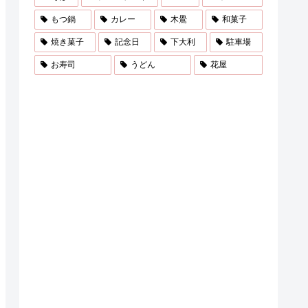
もつ鍋
カレー
木鷽
和菓子
焼き菓子
記念日
下大利
駐車場
お寿司
うどん
花屋