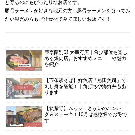
と寄るのにもぴったりなお店です。
豚骨ラーメンが好きな地元の方も豚骨ラーメンを食べてみ
たい観光の方もぜひ食べてみてほしいお店です！
亜李蘭別邸 太宰府店｜希少部位も楽し
める焼肉店。おすすめメニューや魅力
を紹介
【五条駅そば】鮮魚店「魚田魚司」で
刺し身を堪能！｜角打ちや海鮮丼もあ
ります
【筑紫野】ムッシュさかいのハンバー
グ＆ステーキ！10月は感謝祭でお得で
す