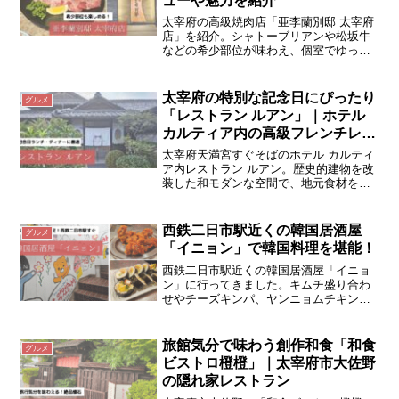
ューや魅力を紹介
太宰府の高級焼肉店「亜李蘭別邸 太宰府
店」を紹介。シャトーブリアンや松坂牛
などの希少部位が味わえ、個室でゆった
り過ごせるのが魅力。おすすめの上塩タ
ンや新鮮レバー、800円のサラダバーも必
見。ランチ・コースでお得に楽しめる！
太宰府の特別な記念日にぴったり
グルメ
「レストラン ルアン」｜ホテル
カルティア内の高級フレンチレス
トラン
太宰府天満宮すぐそばのホテル カルティ
ア内レストラン ルアン。歴史的建物を改
装した和モダンな空間で、地元食材を使
ったフレンチを堪能。記念日ディナーや
観光後の特別なひとときにおすすめで
す。
西鉄二日市駅近くの韓国居酒屋
グルメ
「イニョン」で韓国料理を堪能！
西鉄二日市駅近くの韓国居酒屋「イニョ
ン」に行ってきました。キムチ盛り合わ
せやチーズキンパ、ヤンニョムチキン、
海鮮チヂミなど本場の味を堪能。駅チカ
でアクセスも便利、二日市で飲むならお
すすめのお店です。
旅館気分で味わう創作和食「和食
グルメ
ビストロ橙橙」｜太宰府市大佐野
の隠れ家レストラン