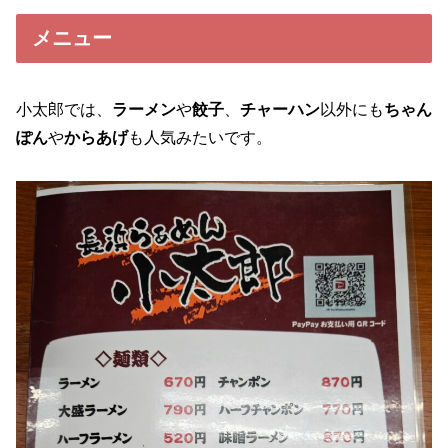
メニュー
小太郎では、
ラーメン
や
餃子
、
チャーハン
以外にも
ちゃん
ぽん
や
からあげ
も人気みたいです。