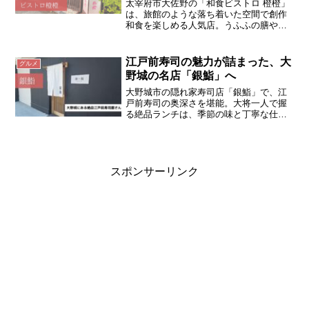
太宰府市大佐野の「和食ビストロ 橙橙」
は、旅館のような落ち着いた空間で創作
和食を楽しめる人気店。うふふの膳や霧
島黒豚物語など、旬の素材を使ったコー
スが評判。誕生月の平日限定で対象コー
スが半額になる特典も！
江戸前寿司の魅力が詰まった、大
グルメ
野城の名店「銀鮨」へ
大野城市の隠れ家寿司店「銀鮨」で、江
戸前寿司の奥深さを堪能。大将一人で握
る絶品ランチは、季節の味と丁寧な仕事
が光ります。記念日や誕生日にもおすす
め！
スポンサーリンク