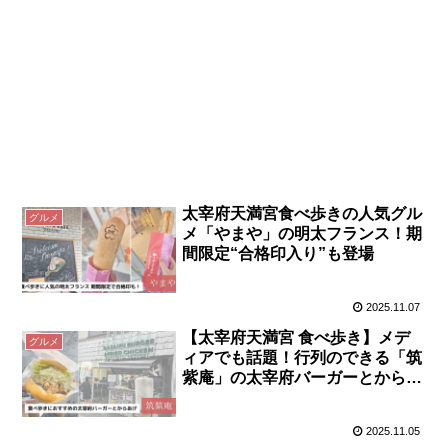
太宰府天満宮食べ歩きの人気グル
グルメ
メ「やまや」の明太フランス！期
間限定“合格印入り”も登場
2025.11.07
【太宰府天満宮 食べ歩き】メデ
グルメ
ィアでも話題！行列のできる「筑
紫庵」の太宰府バーガーとからあ
げ
2025.11.05