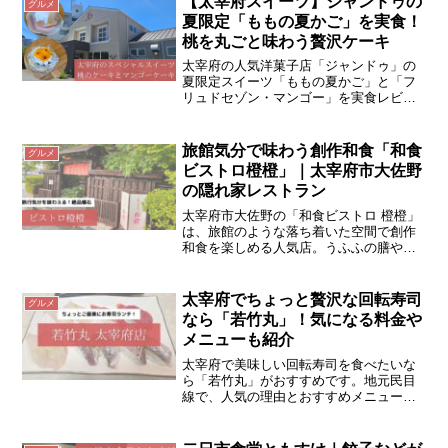
【太宰府スイーツ】ジャンドゥの
グルメ
夏限定「ももの夏かご」を実食！
桃を丸ごと味わう贅沢ケーキ
太宰府の人気洋菓子店「ジャンドゥ」の
夏限定スイーツ「ももの夏かご」と「フ
リュドセゾン・マンゴー」を実食レビュ
ー。価格や販売情報、味の感想、数量限
定商品の魅力を写真付きで詳しく紹介し
ます。
旅館気分で味わう創作和食「和食
グルメ
ビストロ橙橙」｜太宰府市大佐野
の隠れ家レストラン
太宰府市大佐野の「和食ビストロ 橙橙」
は、旅館のような落ち着いた空間で創作
和食を楽しめる人気店。うふふの膳や霧
島黒豚物語など、旬の素材を使ったコー
スが評判。誕生月の平日限定で対象コー
スが半額になる特典も！
太宰府でちょっと贅沢な回転寿司
グルメ
なら「若竹丸」！気になる料金や
メニューも紹介
太宰府で美味しい回転寿司を食べたいな
ら「若竹丸」がおすすめです。地元民目
線で、人気の理由とおすすめメニューを
紹介します。お値段や駐車場など気にな
る情報も書いています。ランチでもディ
ナーでもご利用できます。