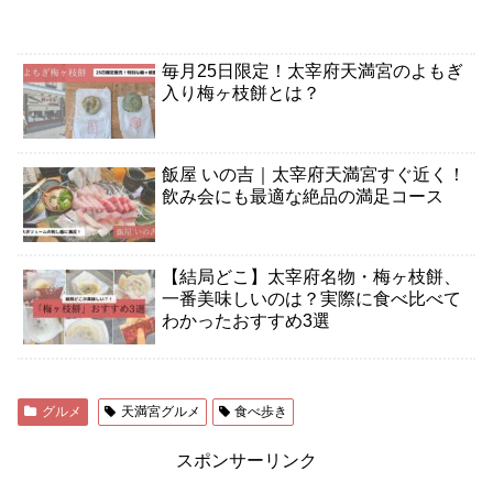
毎月25日限定！太宰府天満宮のよもぎ
入り梅ヶ枝餅とは？
飯屋 いの吉｜太宰府天満宮すぐ近く！
飲み会にも最適な絶品の満足コース
【結局どこ】太宰府名物・梅ヶ枝餅、
一番美味しいのは？実際に食べ比べて
わかったおすすめ3選
グルメ
天満宮グルメ
食べ歩き
スポンサーリンク