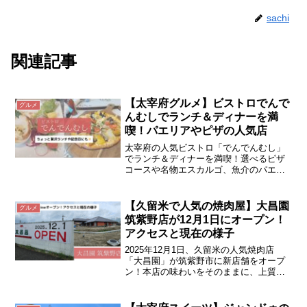
sachi
関連記事
【太宰府グルメ】ビストロでんで
グルメ
んむしでランチ＆ディナーを満
喫！パエリアやピザの人気店
太宰府の人気ビストロ「でんでんむし」
でランチ＆ディナーを満喫！選べるピザ
コースや名物エスカルゴ、魚介のパエリ
アもおすすめ。誕生日・記念日利用にも
ぴったりなカジュアルビストロを紹介し
ます。
【久留米で人気の焼肉屋】大昌園
グルメ
筑紫野店が12月1日にオープン！
アクセスと現在の様子
2025年12月1日、久留米の人気焼肉店
「大昌園」が筑紫野市に新店舗をオープ
ン！本店の味わいをそのままに、上質な
お肉やビビンバなどのサイドメニューも
楽しめます。高雄交差点そばでアクセス
も便利。