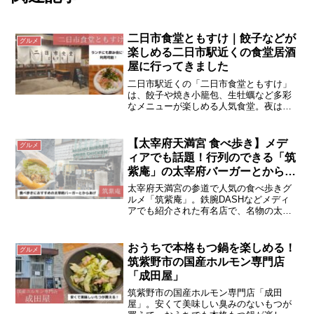
二日市食堂ともすけ｜餃子などが
グルメ
楽しめる二日市駅近くの食堂居酒
屋に行ってきました
二日市駅近くの「二日市食堂ともすけ」
は、餃子や焼き小籠包、生牡蠣など多彩
なメニューが楽しめる人気食堂。夜は居
酒屋使い、昼は780円の定食ランチとシー
ンに合わせて利用できるおすすめのお店
です。
【太宰府天満宮 食べ歩き】メデ
グルメ
ィアでも話題！行列のできる「筑
紫庵」の太宰府バーガーとからあ
げ
太宰府天満宮の参道で人気の食べ歩きグ
ルメ「筑紫庵」。鉄腕DASHなどメディ
アでも紹介された有名店で、名物の太宰
府バーガーと揚げたてからあげが絶品。
行列ができる人気店の魅力とアクセス情
報を紹介します。
おうちで本格もつ鍋を楽しめる！
グルメ
筑紫野市の国産ホルモン専門店
「成田屋」
筑紫野市の国産ホルモン専門店「成田
屋」。安くて美味しい臭みのないもつが