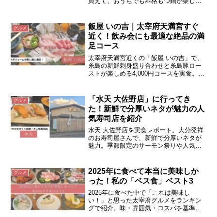
買えて、おうちでも本格もつ鍋が楽しめ
ます。全国発送にも対応！
飯屋 いの吉｜太宰府天満宮すぐ
グルメ
近く！飲み会にも最適な絶品の満
足コース
太宰府天満宮近くの「飯屋 いの吉」で、
糸島の新鮮刺身盛り合わせと糸島豚ロー
ストが楽しめる4,000円コースを実食。魚
も肉も絶品でボリューム満点！予約特典
の杏仁豆腐も濃厚で大満足。
「水天 大佐野店」に行ってき
グルメ
た！新鮮で分厚いネタが魅力の人
気寿司店を紹介
水天 大佐野店を実食レポート。大分発祥
のお寿司屋さんで、新鮮で分厚いネタが
魅力。季節限定のサーモン祭りや人気の
「りゅうきゅう」、三昧シリーズなどお
すすめメニューを詳しく紹介します。
2025年に食べて本当に美味しか
グルメ
った！私の「ベス食」ベスト3
2025年に食べた中で「これは美味し
い！」と思った太宰府グルメをランキン
グで紹介。味・雰囲気・コスパを基準に
選んだ、私の独断と偏見によるベス食ベ