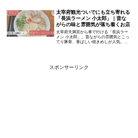
種以上の本格スイーツが楽しめます。温
泉とのお得なセット情報も♪太宰府天満宮
周辺の観光と組み合わせるのもおすすめ
太宰府観光ついでにも立ち寄れる
グルメ
です。
「長浜ラーメン 小太郎」｜昔な
がらの味と雰囲気が落ち着くお店
太宰府天満宮から車で行ける「長浜ラー
メン 小太郎」。昔ながらの雰囲気とこっ
てり豚骨、香ばしい焼きめしが人気。広
い駐車場で子連れも安心。
スポンサーリンク