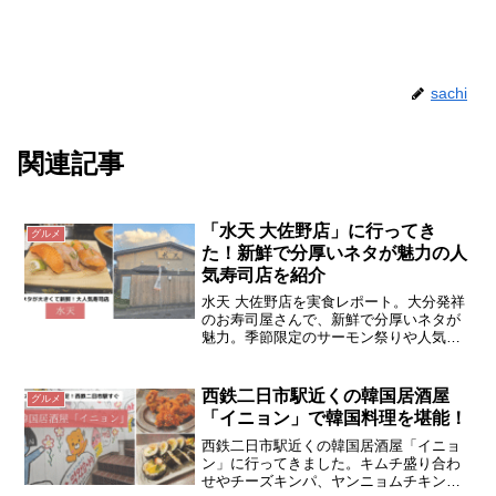
sachi
関連記事
「水天 大佐野店」に行ってき
グルメ
た！新鮮で分厚いネタが魅力の人
気寿司店を紹介
水天 大佐野店を実食レポート。大分発祥
のお寿司屋さんで、新鮮で分厚いネタが
魅力。季節限定のサーモン祭りや人気の
「りゅうきゅう」、三昧シリーズなどお
すすめメニューを詳しく紹介します。
西鉄二日市駅近くの韓国居酒屋
グルメ
「イニョン」で韓国料理を堪能！
西鉄二日市駅近くの韓国居酒屋「イニョ
ン」に行ってきました。キムチ盛り合わ
せやチーズキンパ、ヤンニョムチキン、