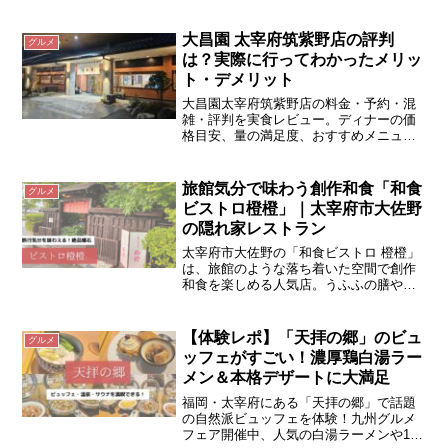
海鮮チヂミなど本場の味を堪能。駅チカ
でアクセスも便利、二日市で飲むならお
すすめのお店です。
大昌園 太宰府筑紫野店の評判
グルメ
は？実際に行ってわかったメリッ
ト・デメリット
大昌園太宰府筑紫野店の料金・予約・混
雑・評判を実食レビュー。ディナーの価
格目安、量の満足度、おすすめメニュ
ー、駐車場情報まで詳しく紹介します。
旅館気分で味わう創作和食「和食
グルメ
ビストロ橙橙」｜太宰府市大佐野
の隠れ家レストラン
太宰府市大佐野の「和食ビストロ 橙橙」
は、旅館のような落ち着いた空間で創作
和食を楽しめる人気店。うふふの膳や霧
島黒豚物語など、旬の素材を使ったコー
スが評判。誕生月の平日限定で対象コー
スが半額になる特典も！
【体験レポ】「天拝の郷」のビュ
グルメ
ッフェがすごい！濃厚鶏白湯ラー
メン＆本格デザートに大満足
福岡・太宰府にある「天拝の郷」で話題
の自然派ビュッフェを体験！九州グルメ
フェア開催中、人気の白湯ラーメンや15