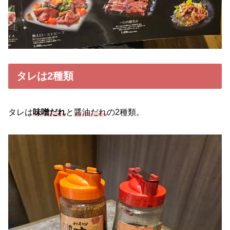
タレは2種類
タレは
味噌だれ
と
醤油だれ
の2種類。