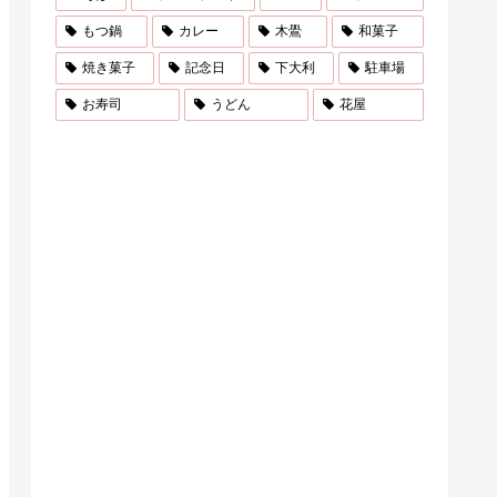
もつ鍋
カレー
木鷽
和菓子
焼き菓子
記念日
下大利
駐車場
お寿司
うどん
花屋