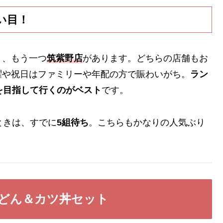
い目！
と、もう一つ
筑紫野店
があります。どちらの店舗もお
曜や祝日はファミリーや年配の方で賑わいがち。
ラン
を目指して行くのがベスト
です。
ときは、すでに
5組待ち
。こちらもかなりの人気ぶり
どん＆カツ丼セット