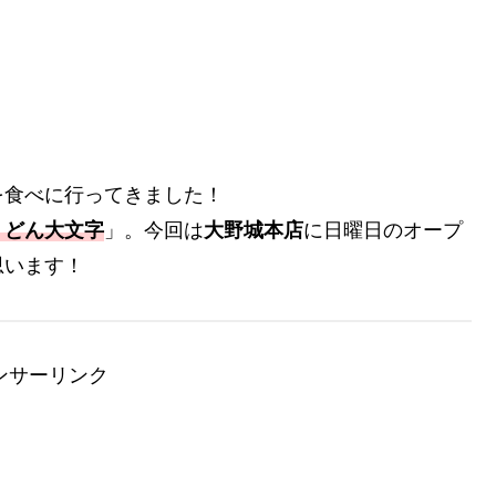
を食べに行ってきました！
うどん大文字
」。今回は
大野城本店
に日曜日のオープ
思います！
ンサーリンク