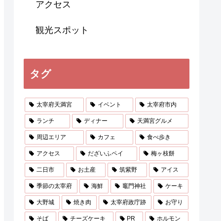
アクセス
観光スポット
タグ
太宰府天満宮
イベント
太宰府市内
ランチ
ディナー
天満宮グルメ
周辺エリア
カフェ
食べ歩き
アクセス
だざいふペイ
梅ヶ枝餅
二日市
お土産
筑紫野
アイス
季節の太宰府
海鮮
竈門神社
ケーキ
大野城
焼き肉
太宰府政庁跡
お守り
そば
チーズケーキ
PR
ホルモン