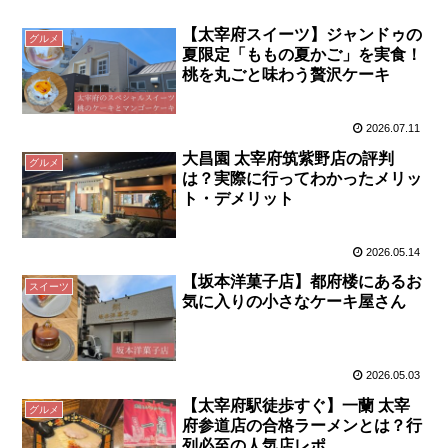
【太宰府スイーツ】ジャンドゥの
グルメ
夏限定「ももの夏かご」を実食！
桃を丸ごと味わう贅沢ケーキ
2026.07.11
大昌園 太宰府筑紫野店の評判
グルメ
は？実際に行ってわかったメリッ
ト・デメリット
2026.05.14
【坂本洋菓子店】都府楼にあるお
スイーツ
気に入りの小さなケーキ屋さん
2026.05.03
【太宰府駅徒歩すぐ】一蘭 太宰
グルメ
府参道店の合格ラーメンとは？行
列必至の人気店レポ