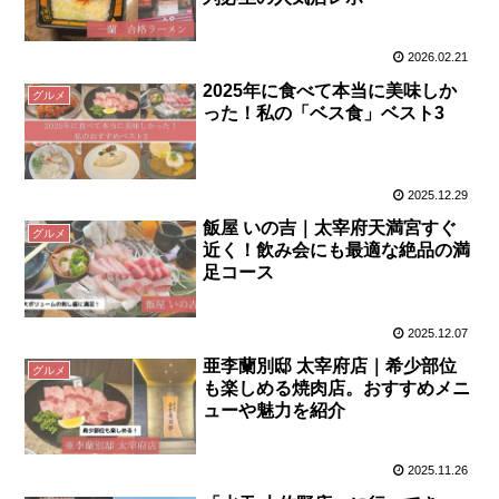
2026.02.21
2025年に食べて本当に美味しか
グルメ
った！私の「ベス食」ベスト3
2025.12.29
飯屋 いの吉｜太宰府天満宮すぐ
グルメ
近く！飲み会にも最適な絶品の満
足コース
2025.12.07
亜李蘭別邸 太宰府店｜希少部位
グルメ
も楽しめる焼肉店。おすすめメニ
ューや魅力を紹介
2025.11.26