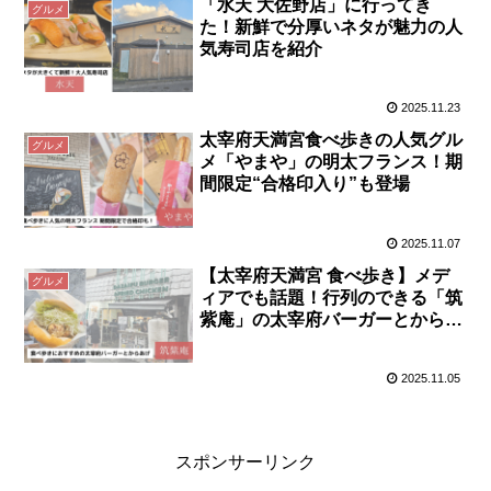
「水天 大佐野店」に行ってき
グルメ
た！新鮮で分厚いネタが魅力の人
気寿司店を紹介
2025.11.23
太宰府天満宮食べ歩きの人気グル
グルメ
メ「やまや」の明太フランス！期
間限定“合格印入り”も登場
2025.11.07
【太宰府天満宮 食べ歩き】メデ
グルメ
ィアでも話題！行列のできる「筑
紫庵」の太宰府バーガーとからあ
げ
2025.11.05
スポンサーリンク