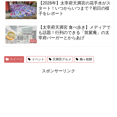
【2026年】太宰府天満宮の花手水がス
タート！いつからいつまで？初日の様
子をレポート
【太宰府天満宮 食べ歩き】メディアで
も話題！行列のできる「筑紫庵」の太
宰府バーガーとからあげ
スイーツ
イベント
天満宮グルメ
梅ヶ枝餅
スポンサーリンク