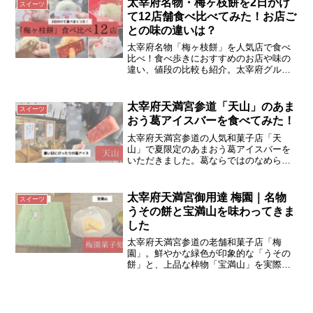
太宰府名物・梅ヶ枝餅を2日かけ
スイーツ
て12店舗食べ比べてみた！お店ご
との味の違いは？
太宰府名物「梅ヶ枝餅」を人気店で食べ
比べ！食べ歩きにおすすめのお店や味の
違い、値段の比較も紹介。太宰府グルメ
観光に最適♪
太宰府天満宮参道「天山」のあま
スイーツ
おう葛アイスバーを食べてみた！
太宰府天満宮参道の人気和菓子店「天
山」で夏限定のあまおう葛アイスバーを
いただきました。葛ならではのなめらか
な食感と濃厚いちごの味わいで、暑い夏
の食べ歩きにぴったり！串わらび餅や大
福なども楽しめます。
太宰府天満宮御用達 梅園｜名物
スイーツ
うその餅と宝満山を味わってきま
した
太宰府天満宮参道の老舗和菓子店「梅
園」。鮮やかな緑色が印象的な「うその
餅」と、上品な棹物「宝満山」を実際に
味わってきました。お土産や贈り物にも
おすすめです。