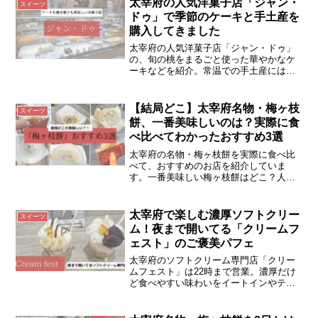
太宰府の人気洋菓子店「ジャン・
スイーツ
ドゥ」で季節のケーキと手土産を
購入してきました
太宰府の人気洋菓子店「ジャン・ドゥ」
の、旬の桃をまるごと使った華やかなケ
ーキなどを紹介。常温での手土産には
「飛すれば」マドレーヌやハードバウム
がおすすめです。自宅用にお得なバウム
クーヘンの切れ端もお菓子自販機で見つ
【結局どこ】太宰府名物・梅ヶ枝
スイーツ
けました！
餅、一番美味しいのは？実際に食
べ比べてわかったおすすめ3選
太宰府の名物・梅ヶ枝餅を実際に食べ比
べて、おすすめのお店を紹介していま
す。一番美味しい梅ヶ枝餅はどこ？人気
のお店で食べてみたいという方の参考に
なれば嬉しいです。
太宰府で楽しむ濃厚ソフトクリー
スイーツ
ム！夜まで開いてる「クリームフ
ェスト」のご褒美パフェ
太宰府のソフトクリーム専門店「クリー
ムフェスト」は22時まで営業。濃厚だけ
ど食べやすい味わいをイートインやテイ
クアウトで楽しめます！