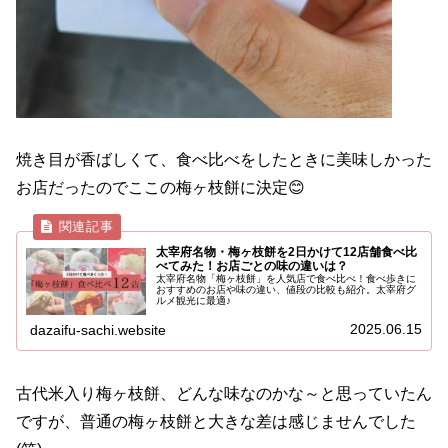
焼き目が香ばしくて、食べ比べをしたときに美味しかった
お店だったのでここの梅ヶ枝餅に決定😊
太宰府名物・梅ヶ枝餅を2日かけて12店舗食べ比
べてみた！お店ごとの味の違いは？
太宰府名物「梅ヶ枝餅」を人気店で食べ比べ！食べ歩きに
おすすめのお店や味の違い、値段の比較も紹介。太宰府グ
ルメ観光に最適♪
2025.06.15
dazaifu-sachi.website
古代米入り梅ヶ枝餅、どんな味なのかな～と思っていたん
ですが、普通の梅ヶ枝餅と大きな差は感じませんでした