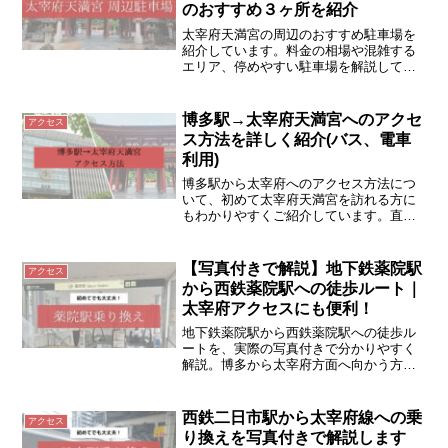
のおすすめ３ヶ所を紹介
太宰府天満宮の周辺のおすすめ駐車場を
紹介しています。料金の相場や混雑する
エリア、停めやすい駐車場を解説してい
ます。太宰府天満宮へ車で行こうと考え
ている人はぜひ読んでみてください。
博多駅→太宰府天満宮へのアクセ
アクセス
ス方法を詳しく紹介(バス、電車
利用)
博多駅から太宰府へのアクセス方法につ
いて、初めて太宰府天満宮を訪れる方に
もわかりやすくご紹介しています。直行
バス（旅人）と地下鉄+電車を使った方法
を解説しています。
【写真付きで解説】地下鉄薬院駅
アクセス
から西鉄薬院駅への徒歩ルート｜
太宰府アクセスにも便利！
地下鉄薬院駅から西鉄薬院駅への徒歩ル
ートを、実際の写真付きで分かりやすく
解説。博多から太宰府方面へ向かう方に
おすすめのアクセス情報です。
西鉄二日市駅から太宰府線への乗
アクセス
り換えを写真付きで解説します