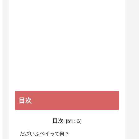
目次
目次
だざいふペイって何？