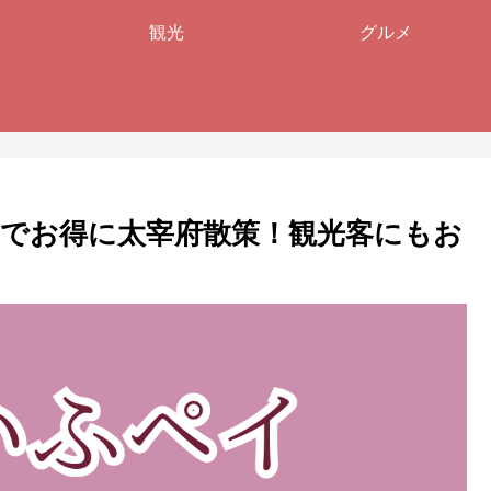
観光
グルメ
イでお得に太宰府散策！観光客にもお