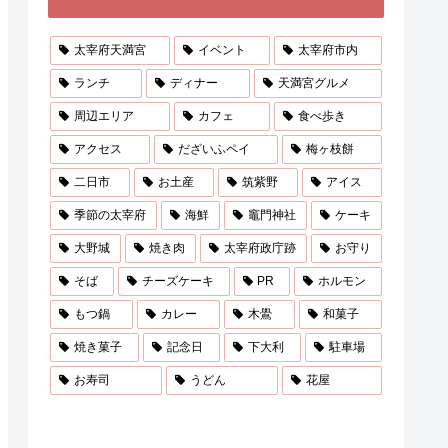
太宰府天満宮
イベント
太宰府市内
ランチ
ディナー
天満宮グルメ
周辺エリア
カフェ
食べ歩き
アクセス
だざいふペイ
梅ヶ枝餅
二日市
お土産
筑紫野
アイス
季節の太宰府
海鮮
竈門神社
ケーキ
大野城
焼き肉
太宰府政庁跡
お守り
そば
チーズケーキ
PR
ホルモン
もつ鍋
カレー
木鷽
和菓子
焼き菓子
記念日
下大利
駐車場
お寿司
うどん
花屋