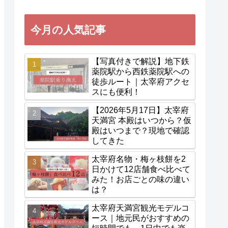
今月の人気記事
【写真付きで解説】地下鉄
薬院駅から西鉄薬院駅への
徒歩ルート｜太宰府アクセ
スにも便利！
【2026年5月17日】太宰府
天満宮 本殿はいつから？仮
殿はいつまで？現地で確認
してきた
太宰府名物・梅ヶ枝餅を2
日かけて12店舗食べ比べて
みた！お店ごとの味の違い
は？
太宰府天満宮観光モデルコ
ース｜地元民がおすすめの