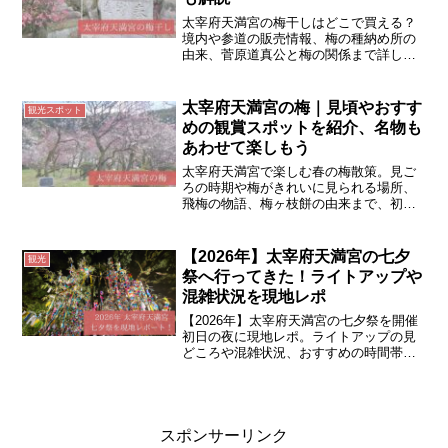
太宰府天満宮の梅干しはどこで買える？
境内や参道の販売情報、梅の種納め所の
由来、菅原道真公と梅の関係まで詳しく
解説。観光前に知っておきたい梅の見ど
ころや楽しみ方もまとめました。
太宰府天満宮の梅｜見頃やおすす
観光スポット
めの観賞スポットを紹介、名物も
あわせて楽しもう
太宰府天満宮で楽しむ春の梅散策。見ご
ろの時期や梅がきれいに見られる場所、
飛梅の物語、梅ヶ枝餅の由来まで、初め
ての方にもやさしくご紹介します。
【2026年】太宰府天満宮の七夕
観光
祭へ行ってきた！ライトアップや
混雑状況を現地レポ
【2026年】太宰府天満宮の七夕祭を開催
初日の夜に現地レポ。ライトアップの見
どころや混雑状況、おすすめの時間帯、
写真撮影のコツを実体験をもとに詳しく
紹介します。夜ならではの幻想的な境内
の雰囲気もお届けします。
スポンサーリンク