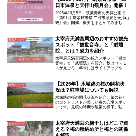
観光スポット
日市温泉と天拝山観月会」開催！
2025年10月5日、筑紫野市の天拝公園で
「第91回 筑紫野市祭 二日市温泉と天拝山
観月会」開催。概要をまとめてみまし
た。HIPPYライブや花火、竹灯籠ライト
アップ、グルメ出店など昼夜楽しめる秋
祭りです。
太宰府天満宮周辺のおすすめ観光
観光スポット
スポット「観世音寺」と「戒壇
院」とは？魅力を紹介
太宰府天満宮周辺の観光スポット「観世
音寺」と「戒壇院」を紹介。秋はコスモ
スが見ごろ、年末にはライトアップや除
夜の鐘も。静かに歴史を感じる太宰府散
策におすすめ。
【2026年】水城跡の桜の開花状
観光スポット
況は？駐車場についても解説
水城跡の桜の開花状況を紹介。菜の花と
のコントラストが美しい春の穴場スポッ
トです。見頃の時期や散策の様子、駐車
場情報・アクセス方法もあわせて解説し
ます。
太宰府天満宮の梅干しはどこで買
観光スポット
える？梅の種納め所と梅との関係
も解説